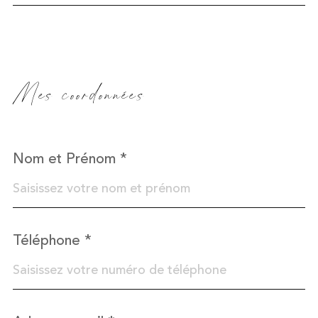
Fieldset
Mes coordonnées
par
défaut
Nom et Prénom *
Téléphone *