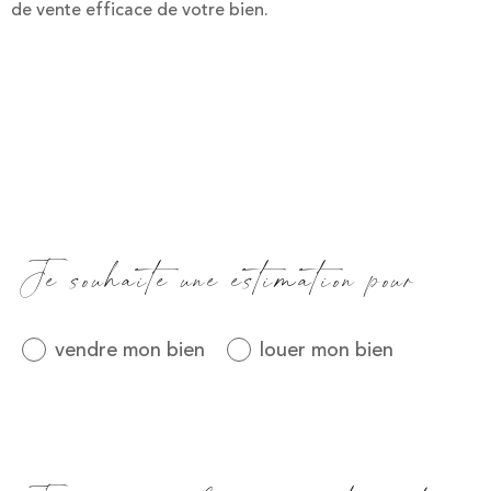
de vente efficace de votre bien.
Fieldset
Je souhaite une estimation pour
par
défaut
vendre mon bien
louer mon bien
Fieldset
par