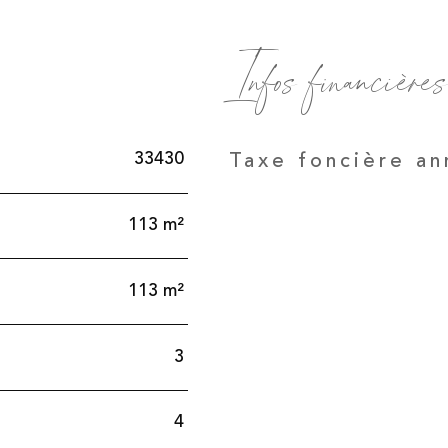
Infos financières
Caractéristiques
Valeurs
33430
Taxe foncière an
113 m²
113 m²
3
4