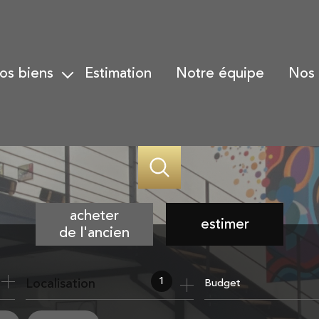
nos biens
estimation
notre équipe
nos
Biens à la vente
Gesti
Biens vendus
Gesti
Alerte email
Trans
Nos h
acheter
estimer
de l'ancien
de l'ancien
1
Localisation
Budget