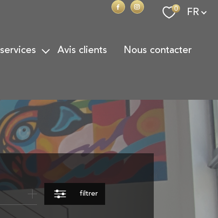
Langue
0
FR
 services
avis clients
nous contacter
on Locative
on de Patrimoine
action
onoraires
filtrer