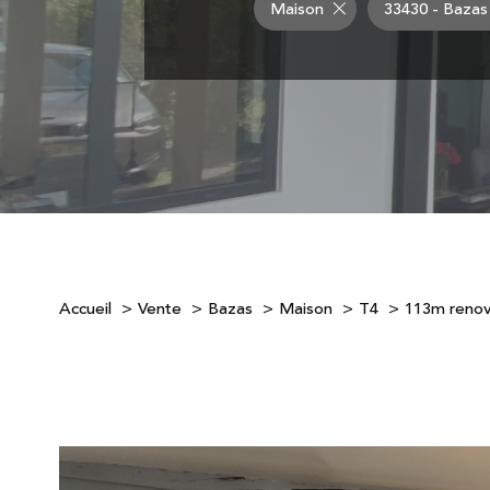
Maison
33430 - Bazas
Accueil
Vente
Bazas
Maison
T4
113m renov