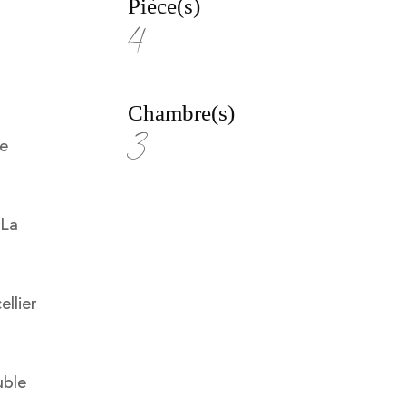
Pièce(s)
4
Chambre(s)
3
ge
 La
llier
uble