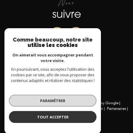
Nous
suivre
Comme beaucoup, notre site
utilise les cookies
Nous
On aimerait vous accompagner pendant
votre visite.
adhérons
En poursuivant, vous acceptez l'utilisation des
cookies par ce site, afin de vous proposer des
contenus adaptés et réaliser des statistiques !
PARAMÉTRER
© 2026 | Tous droits réservés | Traduction powered by Google |
Nos honoraires
Plan du site
Mentions légales
Admin
Partenaires
Politique RGPD
Cookies
TOUT ACCEPTER