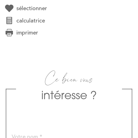
sélectionner
calculatrice
imprimer
Ce bien vous
intéresse ?
Nom
Fieldset
*