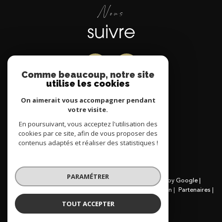
Nous
suivre
Comme beaucoup, notre site
utilise les cookies
Nous
On aimerait vous accompagner pendant
votre visite.
adhérons
En poursuivant, vous acceptez l'utilisation des
cookies par ce site, afin de vous proposer des
contenus adaptés et réaliser des statistiques !
PARAMÉTRER
© 2026 | Tous droits réservés | Traduction powered by Google |
Nos honoraires
Plan du site
Mentions légales
Admin
Partenaires
Politique RGPD
Cookies
TOUT ACCEPTER