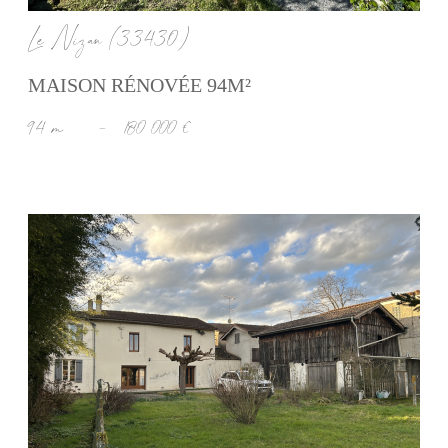
Le Nizan (33430)
MAISON RÉNOVÉE 94M²
94 m²
-
180 000 €
voir le bien