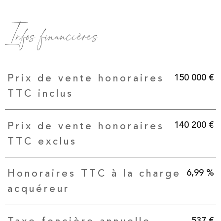
Infos financières
Caractéristiques
Valeurs
150 000 €
Prix de vente honoraires
TTC inclus
140 200 €
Prix de vente honoraires
TTC exclus
6,99 %
Honoraires TTC à la charge
acquéreur
537 €