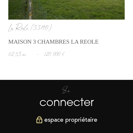
La Réole (33190)
MAISON 3 CHAMBRES LA REOLE
112,53 m²
-
120 000 €
Se
connecter
espace propriétaire