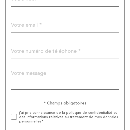
par
défaut
email
*
Téléphone
*
Message
Fieldset
*
par
défaut
* Champs obligatoires
Validation
j'ai pris connaissance de la politique de confidentialité et
des informations relatives au traitement de mes données
personnelles*