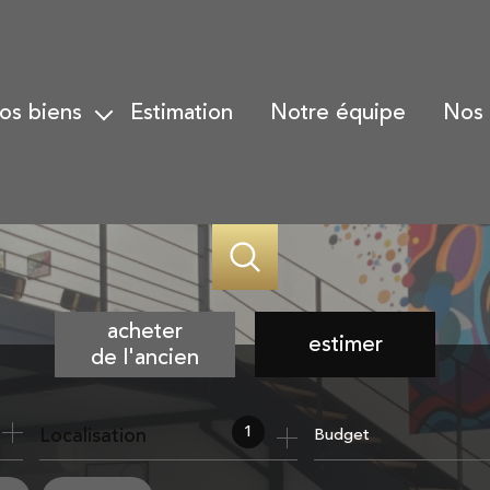
nos biens
estimation
notre équipe
nos
Biens à la vente
Gesti
Biens vendus
Gesti
Alerte email
Trans
Nos h
acheter
estimer
de l'ancien
de l'ancien
1
Localisation
Budget