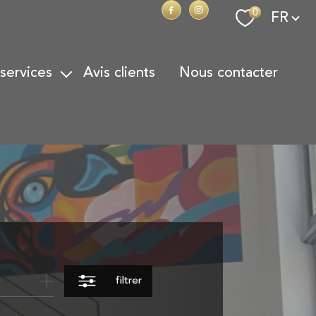
Langue
0
FR
 services
avis clients
nous contacter
on Locative
on de Patrimoine
action
onoraires
filtrer