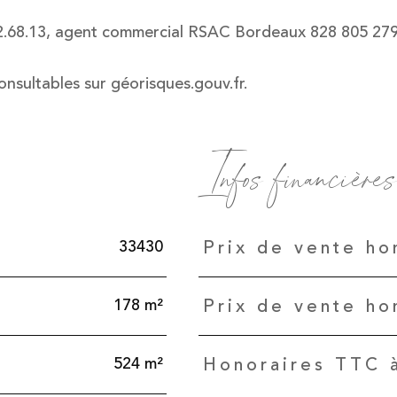
.32.68.13, agent commercial RSAC Bordeaux 828 805 279
onsultables sur géorisques.gouv.fr.
Infos financières
Caractéristiques
Valeurs
33430
Prix de vente ho
178 m²
Prix de vente ho
524 m²
Honoraires TTC à