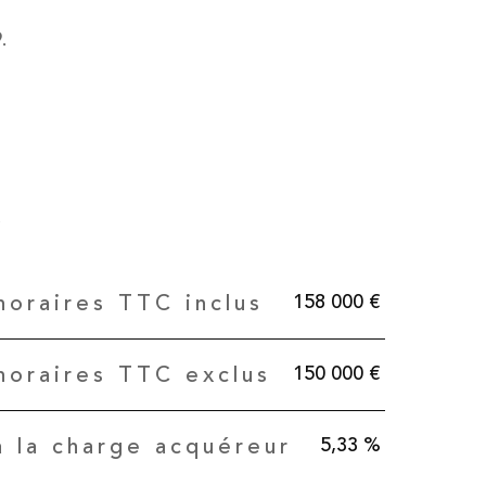
.
158 000 €
noraires TTC inclus
150 000 €
noraires TTC exclus
5,33 %
 la charge acquéreur