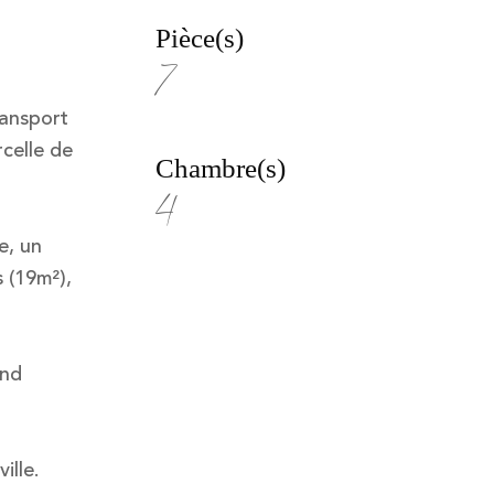
Pièce(s)
7
ransport
rcelle de
Chambre(s)
4
e, un
 (19m²),
and
ille.