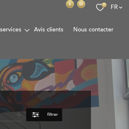
Langue
0
FR
 services
avis clients
nous contacter
on Locative
on de Patrimoine
action
onoraires
filtrer