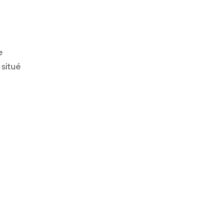
e
 situé