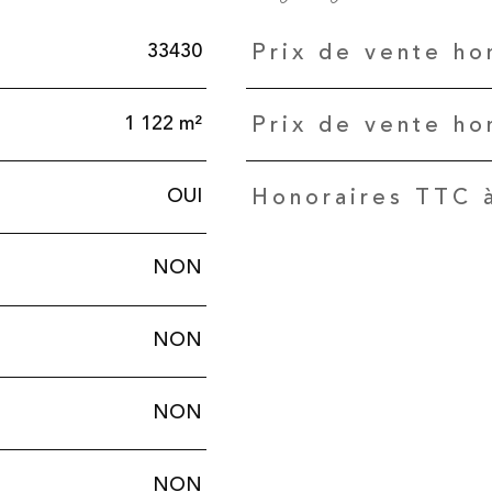
Caractéristiques
Valeurs
33430
Prix de vente ho
1 122 m²
Prix de vente ho
OUI
Honoraires TTC à
NON
NON
NON
NON