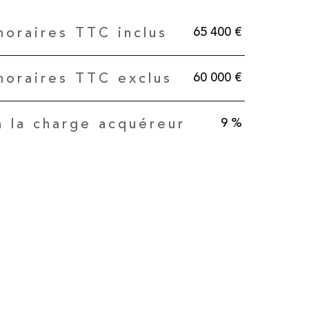
65 400 €
noraires TTC inclus
60 000 €
noraires TTC exclus
9 %
 la charge acquéreur