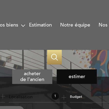
nos biens
estimation
notre équipe
nos
Biens à la vente
Gesti
Biens vendus
Gesti
Alerte email
Trans
Nos h
acheter
estimer
de l'ancien
de l'ancien
1
Localisation
Budget