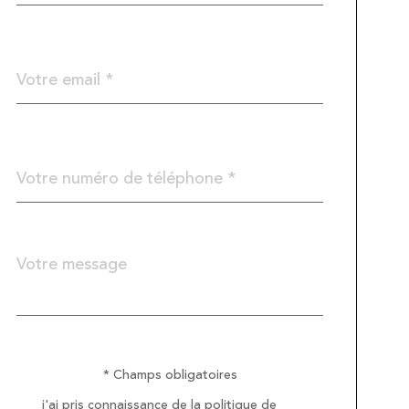
défaut
email
*
Téléphone
*
Message
Fieldset
*
par
défaut
* Champs obligatoires
Validation
j'ai pris connaissance de la politique de