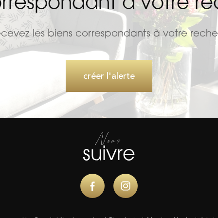
orrespondant à votre r
ecevez les biens correspondants à votre reche
créer l'alerte
Nous
suivre