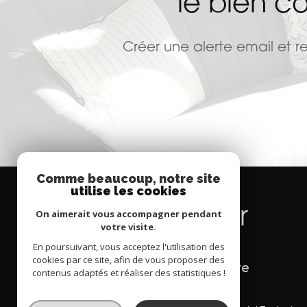
le bien c
Créer une alerte email et r
Comme beaucoup, notre site
utilise les cookies
Se
connecter
On aimerait vous accompagner pendant
votre visite.
En poursuivant, vous acceptez l'utilisation des
cookies par ce site, afin de vous proposer des
espace propriétaire
contenus adaptés et réaliser des statistiques !