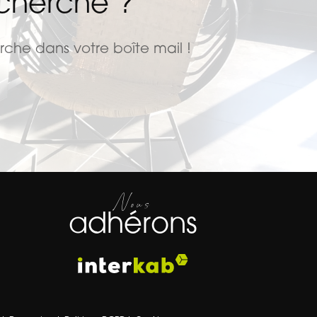
echerche ?
rche dans votre boîte mail !
Nous
adhérons