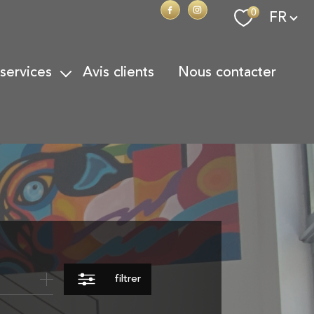
Langue
0
FR
 services
avis clients
nous contacter
on Locative
on de Patrimoine
action
onoraires
filtrer