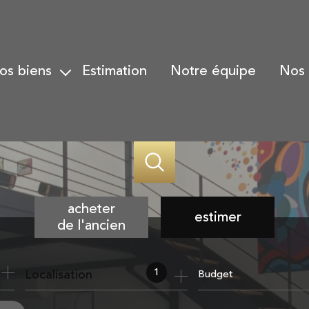
nos biens
estimation
notre équipe
nos
Biens à la vente
Gesti
Biens vendus
Gesti
Alerte email
Trans
Nos h
acheter
estimer
de l'ancien
de l'ancien
1
Localisation
Budget