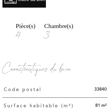
Pièce(s)
Chambre(s)
4
3
Caractéristiques du bien
Caractéristiques
Valeurs
33840
Code postal
81 m²
Surface habitable (m²)