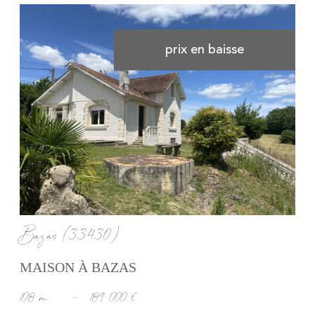
prix en baisse
voir le bien
Bazas (33430)
MAISON À BAZAS
108 m²
-
189 000 €