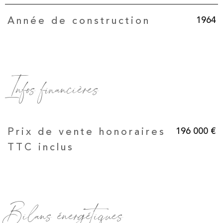
1964
Année de construction
Infos financières
Caractéristiques
Valeurs
196 000 €
Prix de vente honoraires
TTC inclus
Bilans énergétiques