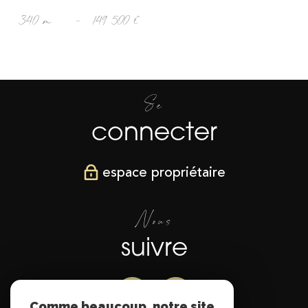
340 m²
-
149 500 €
Se
connecter
espace propriétaire
Nous
suivre
Comme beaucoup, notre site