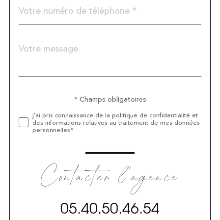
Téléphone
*
Message
Fieldset
*
par
défaut
* Champs obligatoires
Validation
j'ai pris connaissance de la politique de confidentialité et
des informations relatives au traitement de mes données
personnelles*
Contacter l'agence
05.40.50.46.54