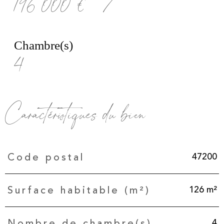
196 000 €
7
Chambre(s)
4
Caractéristiques du bien
Caractéristiques
Valeurs
47200
Code postal
126 m²
Surface habitable (m²)
4
Nombre de chambre(s)